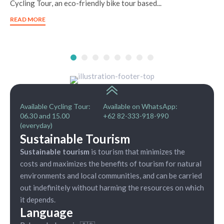
Cycling Tour, an eco-friendly bike tour based...
READ MORE
Available Cycling Tour:
Available on WhatsApp:
06.30 and 15.00
+62 82-333-918-990
(everyday)
Sustainable Tourism
Sustainable tourism
is tourism that minimizes the
costs and maximizes the benefits of tourism for natural
environments and local communities, and can be carried
out indefinitely without harming the resources on which
it depends.
Language