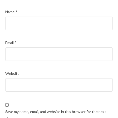
Name
*
Email
*
Website
Save my name, email, and website in this browser for the next