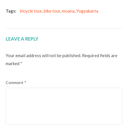
Tags:
bicycle tour
,
bike tour
,
moana
,
Yogyakarta
LEAVE A REPLY
Your email address will not be published.
Required fields are
marked
*
Comment
*