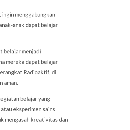
ng ingin menggabungkan
anak-anak dapat belajar
 belajar menjadi
na mereka dapat belajar
Perangkat Radioaktif, di
an aman.
egiatan belajar yang
 atau eksperimen sains
uk mengasah kreativitas dan