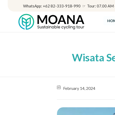
WhatsApp: +62 82-333-918-990 ☞ Tour: 07.00 AM - 
HO
Wisata Se
February 14, 2024