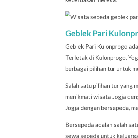
Geblek Pari Kulonp
Geblek Pari Kulonprogo adal
Terletak di Kulonprogo, Y
berbagai pilihan tur untuk 
Salah satu pilihan tur yang 
menikmati wisata Jogja deng
Jogja dengan bersepeda, me
Bersepeda adalah salah sat
sewa sepeda untuk keluarg