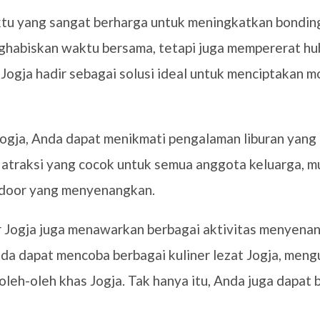
ktu yang sangat berharga untuk meningkatkan bonding
nghabiskan waktu bersama, tetapi juga mempererat h
 Jogja hadir sebagai solusi ideal untuk menciptakan
ogja, Anda dapat menikmati pengalaman liburan yang
traksi yang cocok untuk semua anggota keluarga, mul
tdoor yang menyenangkan.
our Jogja juga menawarkan berbagai aktivitas menyen
a dapat mencoba berbagai kuliner lezat Jogja, mengu
 oleh-oleh khas Jogja. Tak hanya itu, Anda juga dapat