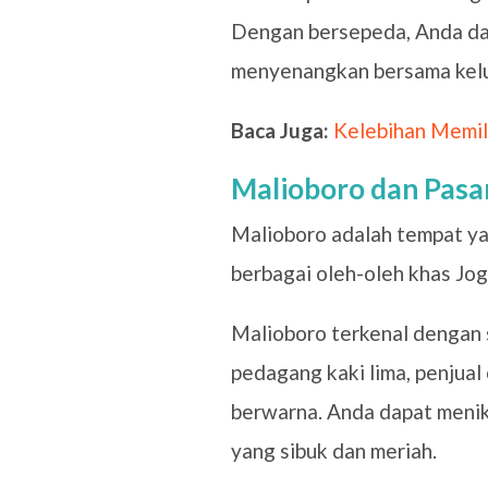
Dengan bersepeda, Anda da
menyenangkan bersama kelu
Baca Juga:
Kelebihan Memil
Malioboro dan Pasa
Malioboro adalah tempat ya
berbagai oleh-oleh khas Jog
Malioboro terkenal dengan 
pedagang kaki lima, penjual
berwarna. Anda dapat menikm
yang sibuk dan meriah.