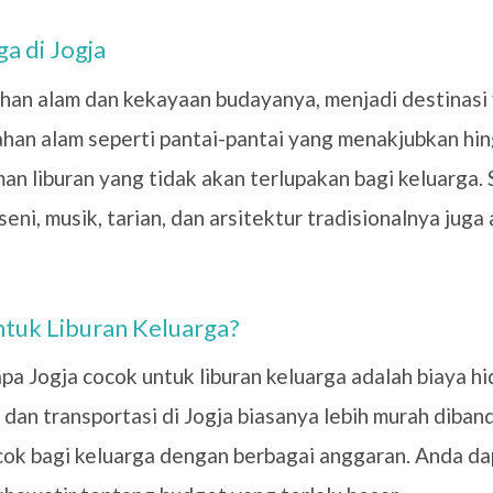
a di Jogja
ahan alam dan kekayaan budayanya, menjadi destinasi
dahan alam seperti pantai-pantai yang menakjubkan hi
 liburan yang tidak akan terlupakan bagi keluarga. 
eni, musik, tarian, dan arsitektur tradisionalnya jug
tuk Liburan Keluarga?
apa Jogja cocok untuk liburan keluarga adalah biaya h
 dan transportasi di Jogja biasanya lebih murah diba
cok bagi keluarga dengan berbagai anggaran. Anda da